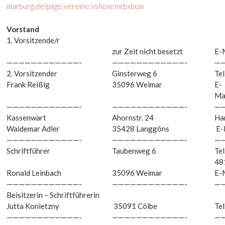
marburg.de/page:vereine:vshow:mrbxbcm
Vorstand
1. Vorsitzende/r
zur Zeit nicht besetzt
E-
————————————-
————————————-
—
2. Vorsitzender
Ginsterweg 6
Te
Frank Reißig
35096 Weimar
E-
Ma
————————————-
————————————-
—
Kassenwart
Ahornstr. 24
Ha
Waldemar Adler
35428 Langgöns
E-
————————————-
————————————-
—
Schriftführer
Taubenweg 6
Te
48
Ronald Leinbach
35096 Weimar
E-
————————————-
————————————-
—
Beisitzerin – Schriftführerin
Jutta Konietzny
35091 Cölbe
Te
————————————-
————————————-
—