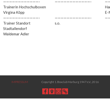
————————————-
————————————-
—
Trainerin Hochschulboxen
Ha
Virgina Köpp
E-
————————————-
————————————-
—
Trainer Standort
s.o.
Stadtallendorf
Waldemar Adler
IMPRESSUM
Copyright 1. Boxclub Marburg 1947 e.V., 2016