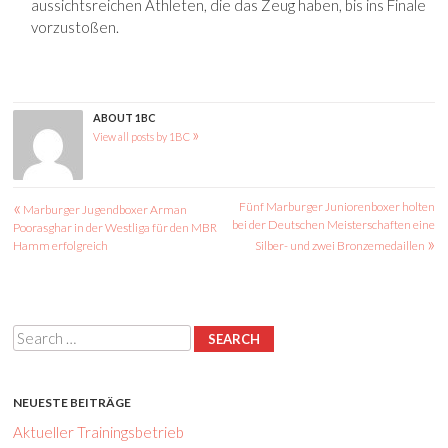
aussichtsreichen Athleten, die das Zeug haben, bis ins Finale
vorzustoßen.
ABOUT 1BC
»
View all posts by 1BC
«
Fünf Marburger Juniorenboxer holten
Post navigation
Marburger Jugendboxer Arman
bei der Deutschen Meisterschaften eine
Poorasghar in der Westliga für den MBR
»
Hamm erfolgreich
Silber- und zwei Bronzemedaillen
Search
NEUESTE BEITRÄGE
Aktueller Trainingsbetrieb