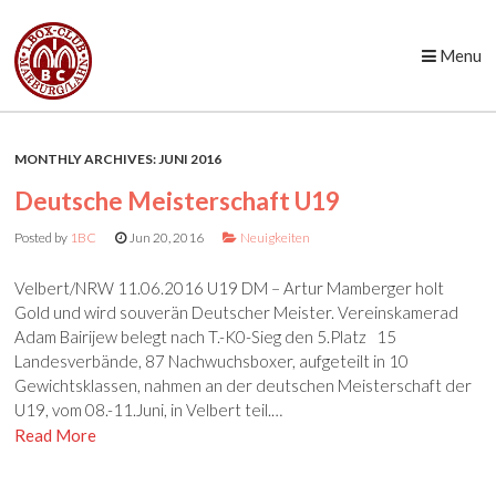
Menu
Skip to content
MONTHLY ARCHIVES:
JUNI 2016
Deutsche Meisterschaft U19
Posted by
1BC
Jun 20, 2016
Neuigkeiten
Velbert/NRW 11.06.2016 U19 DM – Artur Mamberger holt
Gold und wird souverän Deutscher Meister. Vereinskamerad
Adam Bairijew belegt nach T.-K0-Sieg den 5.Platz 15
Landesverbände, 87 Nachwuchsboxer, aufgeteilt in 10
Gewichtsklassen, nahmen an der deutschen Meisterschaft der
U19, vom 08.-11.Juni, in Velbert teil.…
Read More